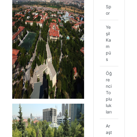
Sp
or
Ye
şil
Ka
m
pü
s
Öğ
re
nci
To
plu
luk
ları
Ar
aşt