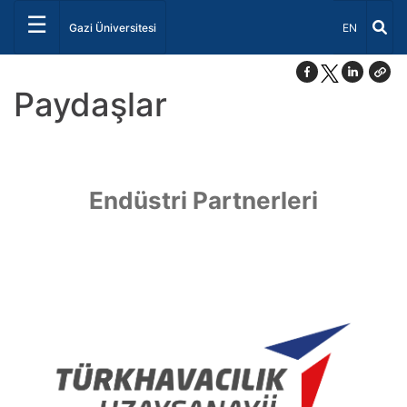
☰
Dil Seçiniz 
Gazi Üniversitesi
EN
Paydaşlar
Endüstri Partnerleri